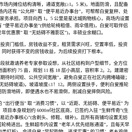
市场内摊位结构清晰，通道宽敞(≥1。5 米)，地面防滑，且配备
还有 “公允秤” 取 “便平易近办事台”，可帮帮白叟复秤、处
家务承担。项目向西 1。5 公里是星达城购物核心，商场内设置
有 “便平易近办事坐”(供给轮椅租借、雨伞借用)，白叟可取伴侣
老年优惠票” 取 “无妨碍不雅影区”)，丰硕业余糊口。
户型投资门槛低，房钱收益不变，租赁需求兴旺，空置率低，投资
，同时获得不变的房钱收益，为后续投资打下根本。
阶段就邀请养老专家参取设想，从社区结构到户型细节，全方位
 75 亩，规划 11 栋 18 层小高层，容积率 2。2。建建密
电梯期待时间短、公共空间宽敞”，避免白叟正在社区内拥堵磕碰；
 无妨碍坡道)，坡道坡度≤1！12。两侧设置扶手，便利白叟推轮
用防滑地砖，即便遇水也不易滑倒，削减白叟摔倒风险。
行便当” 取 “消费习惯”，以 “近距、无妨碍、便平易近” 为
目本身规划约 6000㎡社区底商，已签约入驻 “生鲜传奇”(生
便平易近办事核心”(含剃头、修鞋、缝补)，且所有商铺均设置无妨
轮椅进出。生鲜超市内设置 “老年人优先结账通道”，且每天早
菜、肉类打折)，合适白叟 “早起购物、逃求实惠” 的习惯；老乡鸡供