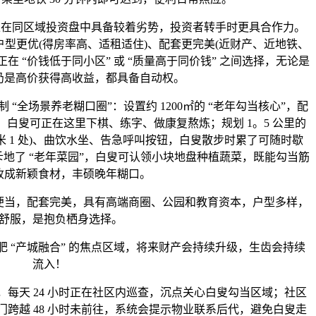
正在同区域投资盘中具备较着劣势，投资者转手时更具合作力。
型更优(得房率高、适租适住)、配套更完美(近财产、近地铁、
 “价钱低于同小区” 或 “质量高于同价钱” 之间选择，无论是
仍是高价获得高收益，都具备自动权。
“全场景养老糊口圈”：设置约 1200㎡的 “老年勾当核心”，配
白叟可正在这里下棋、练字、做康复熬炼；规划 1。5 公里的
0 米 1 处)、曲饮水坐、告急呼叫按钮，白叟散步时累了可随时歇
地了 “老年菜园”，白叟可认领小块地盘种植蔬菜，既能勾当筋
收成新颖食材，丰硕晚年糊口。
当，配套完美，具有高端商圈、公园和教育资本，户型多样，
舒服，是抱负栖身选择。
“产城融合” 的焦点区域，将来财产会持续升级，生齿会持续
流入！
每天 24 小时正在社区内巡查，沉点关心白叟勾当区域；社区
门跨越 48 小时未前往，系统会提示物业联系后代，避免白叟走