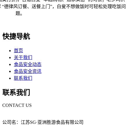
支撑 “德律风订餐、送餐上门”，白叟不想做饭时可轻松处理吃饭问
题。
快捷导航
首页
关于我们
食品安全动态
食品安全资讯
联系我们
联系我们
CONTACT US
公司名：江苏SG·亚洲胜游食品有限公司