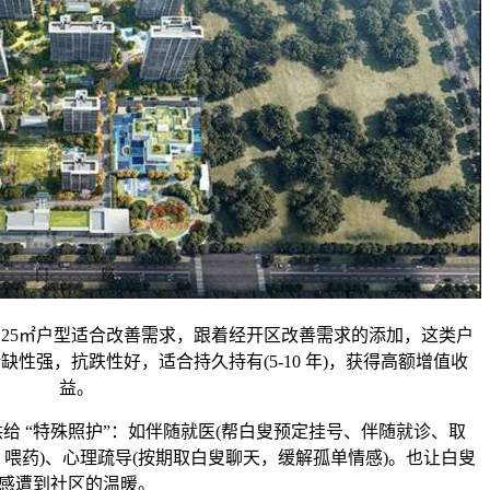
、125㎡户型适合改善需求，跟着经开区改善需求的添加，这类户
性强，抗跌性好，适合持久持有(5-10 年)，获得高额增值收
益。
“特殊照护”：如伴随就医(帮白叟预定挂号、伴随就诊、取
、喂药)、心理疏导(按期取白叟聊天，缓解孤单情感)。也让白叟
感遭到社区的温暖。