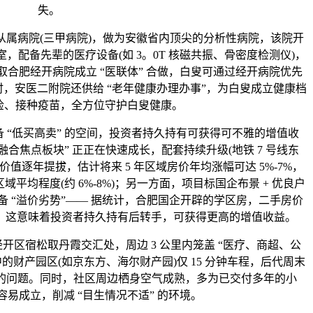
失。
从属病院(三甲病院)，做为安徽省内顶尖的分析性病院，该院开
科室，配备先辈的医疗设备(如 3。0T 核磁共振、骨密度检测仪)，
合肥经开病院成立 “医联体” 合做，白叟可通过经开病院优先
，安医二附院还供给 “老年健康办理办事”，为白叟成立健康档
检、接种疫苗，全方位守护白叟健康。
 “低买高卖” 的空间，投资者持久持有可获得可不雅的增值收
合焦点板块” 正正在快速成长，配套持续升级(地铁 7 号线东
值逐年提拔，估计将来 5 年区域房价年均涨幅可达 5%-7%，
均程度(约 6%-8%)；另一方面，项目标国企布景 + 优良户
备 “溢价劣势”—— 据统计，合肥国企开辟的学区房，二手房价
5%，这意味着投资者持久持有后转手，可获得更高的增值收益。
开区宿松取丹霞交汇处，周边 3 公里内笼盖 “医疗、商超、公
的财产园区(如京东方、海尔财产园)仅 15 分钟车程，后代周末
” 的问题。同时，社区周边栖身空气成熟，多为已交付多年的小
易成立，削减 “目生情况不适” 的环境。