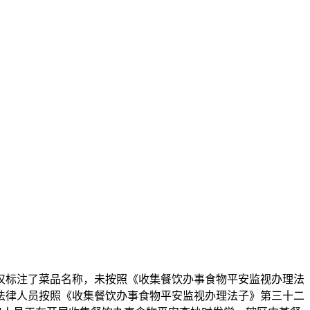
标注了菜品名称，未按照《收集餐饮办事食物平安监视办理法
法律人员按照《收集餐饮办事食物平安监视办理法子》第三十二