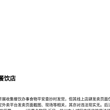
餐饮店
展收集餐饮办事食物平安查抄时发觉，但其线上店肆发卖页面仅
定外卖平台发卖页面截图、现场等相关，其亦对违法现实无。后