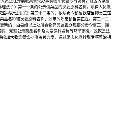
律人员正在开展收集餐饮办事食物平安查抄时发觉，辖区内某餐
办理法子》第十一条的公示该菜品的次要原料名称。法律人员就
安监视办理法子》第三十二条的，依法责令该餐饮店当即更正违
菜品名称和次要原料名称，公示的消息该当实正在。第三十二
更新的，由县级以上处所食物药品监视办理部分责令更正，赐
，照实、完整公示菜品名称及次要原料名称等环节消息。这既是法
持续加大收集餐饮办事监管力度，通过常态化查抄取专项整治相