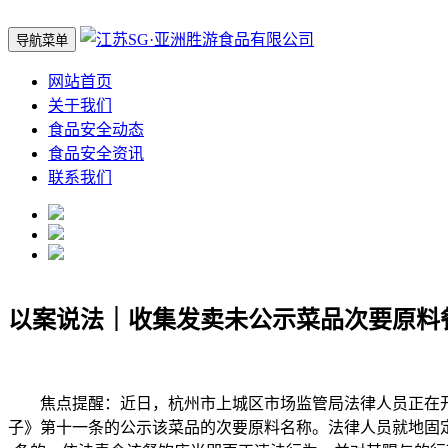
导航菜单
网站首页
关于我们
食品安全动态
食品安全资讯
联系我们
以案说法｜收集发卖未公示菜品次要原料
焦点提醒：近日，杭州市上城区市场监管局法律人员正在开
子》第十一条的公示该菜品的次要原料名称。法律人员就地固