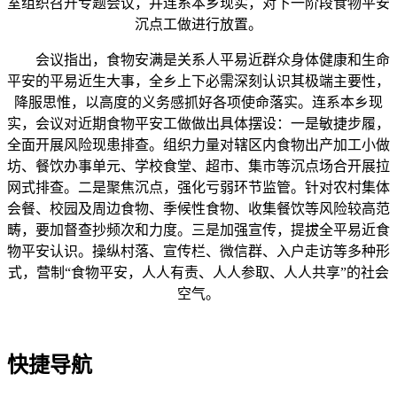
室组织召开专题会议，并连系本乡现实，对下一阶段食物平安
沉点工做进行放置。
会议指出，食物安满是关系人平易近群众身体健康和生命
平安的平易近生大事，全乡上下必需深刻认识其极端主要性，
降服思惟，以高度的义务感抓好各项使命落实。连系本乡现
实，会议对近期食物平安工做做出具体摆设：一是敏捷步履，
全面开展风险现患排查。组织力量对辖区内食物出产加工小做
坊、餐饮办事单元、学校食堂、超市、集市等沉点场合开展拉
网式排查。二是聚焦沉点，强化亏弱环节监管。针对农村集体
会餐、校园及周边食物、季候性食物、收集餐饮等风险较高范
畴，要加督查抄频次和力度。三是加强宣传，提拔全平易近食
物平安认识。操纵村落、宣传栏、微信群、入户走访等多种形
式，营制“食物平安，人人有责、人人参取、人人共享”的社会
空气。
快捷导航