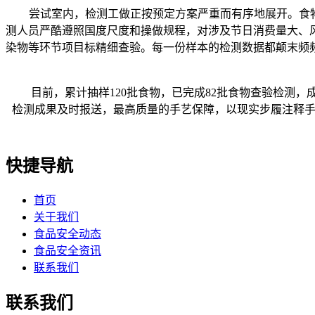
尝试室内，检测工做正按预定方案严重而有序地展开。食物查
测人员严酷遵照国度尺度和操做规程，对涉及节日消费量大、
染物等环节项目标精细查验。每一份样本的检测数据都颠末频
目前，累计抽样120批食物，已完成82批食物查验检测，
检测成果及时报送，最高质量的手艺保障，以现实步履注释手
快捷导航
首页
关于我们
食品安全动态
食品安全资讯
联系我们
联系我们