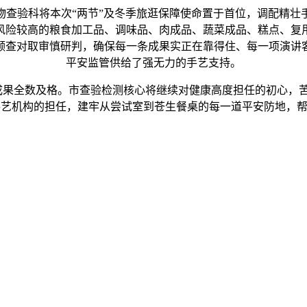
验科将本次“两节”及冬季旅逛保障使命置于首位，调配精壮
风险较高的粮食加工品、调味品、肉成品、蔬菜成品、糕点、复
频查对取审慎研判，确保每一条成果实正在靠得住、每一项演讲
平安监管供给了强无力的手艺支持。
成果全数及格。市查验检测核心将继续对健康高度担任的初心，
艺机构的担任，建牢从尝试室到苍生餐桌的每一道平安防地，帮