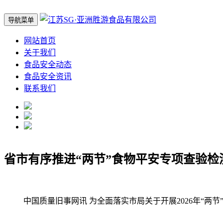
导航菜单
网站首页
关于我们
食品安全动态
食品安全资讯
联系我们
省市有序推进“两节”食物平安专项查验检
中国质量旧事网讯 为全面落实市局关于开展2026年“两