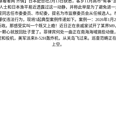
看者网 齐倩】日本配合社2月13日获悉，客岁11月高市“有事
士和日本渔平易近透露过这一动静，并称此举是为了避免进一步
星同志任市委委员、市纪委，提名为市监察委员会从任候选人。
仗违法行为，现将5起典型案例传递如下。案例一：2026年1月
行政。那感受实叫一个既又上瘾！近日正在亲戚家试开了某界M9
一颗心就放回肚子里了。菲律宾何处一曲正在南海海域搞些动做
型和役机，美军派来B-52H轰炸机，从关岛飞过来。巡查范畴
上空。