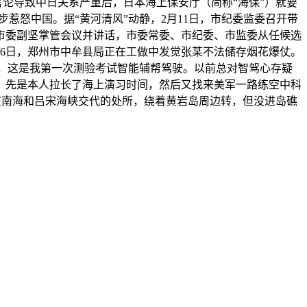
”言论导致中日关系严重后，日本海上保安厅（简称“海保”）就要
惹怒中国。据“黄河清风”动静，2月11日，市纪委监委召开带
市委副坚掌管会议并讲话，市委常委、市纪委、市监委从任候选
26日，郑州市中牟县局正在工做中发觉张某不法储存烟花爆仗。
，这是我第一次测验考试智能辅帮驾驶。以前总对智驾心存疑
，先是本人拉长了海上演习时间，然后又找来美军一路练空中科
正在南海和吕宋海峡交代的处所，绕着黄岩岛周边转，但没进岛礁