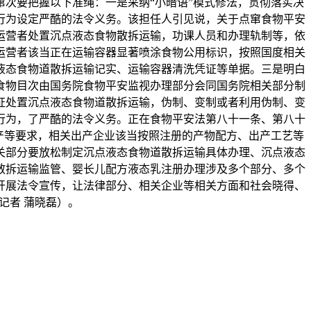
窜次要把握以下准绳：一是采纳“小暗语”模式修法，贯彻落实决
行为设定严酷的法令义务。该担任人引见说，关于点窜食物平安
运营者处置沉点液态食物散拆运输，功课人员和办理轨制等，依
运营者该当正在运输容器显著喷涂食物公用标识，按照国度相关
液态食物道散拆运输记实、运输容器清洗凭证等单据。三是明白
食物目次由国务院食物平安监视办理部分会同国务院相关部分制
证处置沉点液态食物道散拆运输，伪制、变制或者利用伪制、变
行为，了严酷的法令义务。正在食物平安法第八十一条、第八十
出产等要求，相关出产企业该当按照注册的产物配方、出产工艺等
关部分要放松制定沉点液态食物道散拆运输具体办理、沉点液态
散拆运输监管、婴长儿配方液态乳注册办理涉及多个部分、多个
开展法令宣传，让法律部分、相关企业等相关方面和社会晓得、
记者 蒲晓磊）。