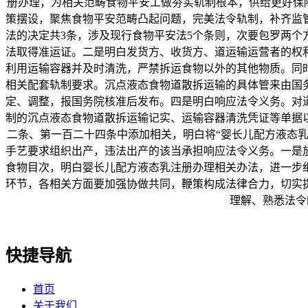
册办理，为相关范畴食物平安工做夯实轨制根本，供给更好保障
策摆设，聚焦食物平安范畴凸起问题，完美法令轨制，补齐监
法的决定共3条，涉及现行食物平安法5个条则，次要包罗两
法取得准运证。二是明白发货方、收货方、道运输运营者的权
利用运输容器并及时清洗，严禁拆运食物以外的其他物质。同
相关配套轨制要求。沉点液态食物道散拆运输的具体管来由国
定、调整，报国务院核准后发布。四是明白响应法令义务。对
制的沉点液态食物道散拆运输记实、运输容器清洗凭证等单据
二条、第一百二十四条中添加相关，明白将“婴长儿配方液态乳
手艺要求组织出产，违法出产的该当承担响应法令义务。一是
食物目次，明白婴长儿配方液态乳注册办理相关办法，进一步
环节，各相关方面要加强协做共同，鞭策构成法律合力，切实
理解、熟悉法令
快捷导航
首页
关于我们