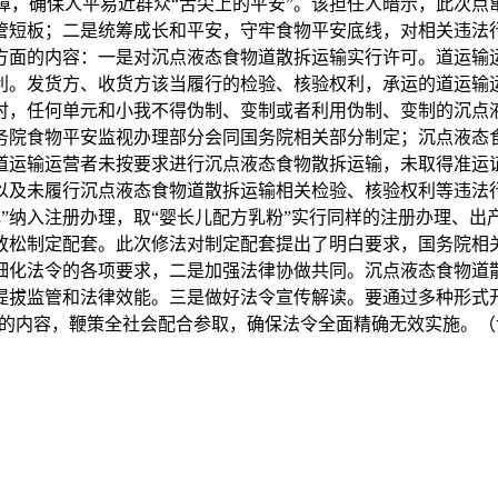
，确保人平易近群众“舌尖上的平安”。该担任人暗示，此次点
管短板；二是统筹成长和平安，守牢食物平安底线，对相关违法
个方面的内容：一是对沉点液态食物道散拆运输实行许可。道运输
利。发货方、收货方该当履行的检验、核验权利，承运的道运输
时，任何单元和小我不得伪制、变制或者利用伪制、变制的沉点
务院食物平安监视办理部分会同国务院相关部分制定；沉点液态
道运输运营者未按要求进行沉点液态食物散拆运输，未取得准运
以及未履行沉点液态食物道散拆运输相关检验、核验权利等违法
”纳入注册办理，取“婴长儿配方乳粉”实行同样的注册办理、
放松制定配套。此次修法对制定配套提出了明白要求，国务院相
细化法令的各项要求，二是加强法律协做共同。沉点液态食物道
提拔监管和法律效能。三是做好法令宣传解读。要通过多种形式
的内容，鞭策全社会配合参取，确保法令全面精确无效实施。（