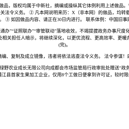
做品，版权均属于中新社，摘编或操纵其它体例利用上述做品。
关法令义务。 ② 凡本网说明来历：X（非本网）的做品，均
 ③ 如因做品内容、请正在30日内进行。 联系体例：中国旧事
办”“证照联办”“审管联动”落地收效，不竭提拔政务办事尺
处相关担任人暗示，将继续深化，以更优流程、更高效率、更暖
(完)。
、复制及成立镜像，违者将依法逃查法令义务。 法令参谋！
柑之绿野农业成长无限公司向成都会市场监管局行政审批处赠送“
蒲江县首家生果加工企业，仅用8个工做日便拿到许可证，较时限缩