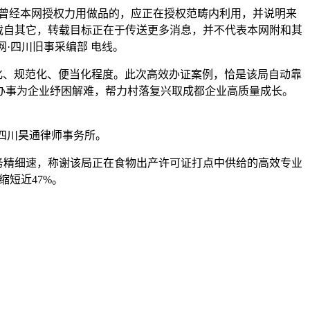
曾经本网授权力用做品的，应正在授权范畴内利用，并说明来
转载自其它，转载目标正在于传送更多消息，并不代表本网附和其
网·四川旧事采编部 电线。
度化、规范化、便当化程度。此次高效办证案例，恰是该局自动靠
办事为企业纾困解难，帮力村落复兴取成都企业高质量成长。
四川昊通律师事务所。
政务精细速，称谢该局正在食物出产许可证打点中供给的高效专业
短近47%。