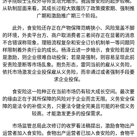
济学院硕士生校外导师支培元暗示。我国食安险的起步较晚。
从轨制层面来看，其成长过程大致履历了政策摸索期、强制推
广期和激励推广期三个阶段。
此外，食安险还存正在产物保障范畴狭小、风险笼盖不脚
的环境，外卖平台方、商户取消费者三者间存正在显著的消息
不合错误称现象，理赔流程复杂和安全订价机制单一等问题同
样限制着外卖行业的成长。杨泽云进一步暗示，食安险若是仅
是激励，则企业很难自动投保；若是是强制，则容易呈现此前
安责险垄断等市场乱象。抱负形态，雷同当前的雇从义务险，
依托市场激发企业投保雇从义务险，而非通过或者强制手段要
求企业投保。
食安险这一险种正在当前市场仍有较大成长空间。最次要
的缘由正在于其所保障的风险对于企业而言无限。义务安全保
障的是法令的补偿义务，只要法令健全完美且可能的补偿义务
较高，才能激发更多的投保需求。
市场监管总局此次修订的收罗看法稿提出，激励食物出产
运营者加入食安险。食物出产运营者已加入食安险的，食物平