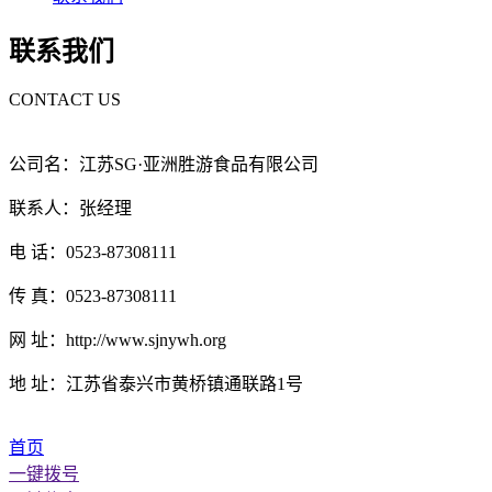
联系我们
CONTACT US
公司名：江苏SG·亚洲胜游食品有限公司
联系人：张经理
电 话：0523-87308111
传 真：0523-87308111
网 址：http://www.sjnywh.org
地 址：江苏省泰兴市黄桥镇通联路1号
首页
一键拨号