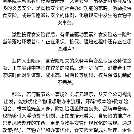
务学院金融系教师杨泽云暗示，义务安全，出格是可能涉及较
多的义务安全，是阐扬安全的社会办理功能的范畴。激励投保
食安险，或是但愿通过安全的体例，化解现实中发生的食物平
安事务。
激励投保食安险背后，有哪些驱动要素？食安险这一险种
当前落地环境若何？正在承保、投保、理赔过程中还存正在哪
些难点？
业内人士暗示，食安险相关的义务事务变乱认定及补偿金
额，正在实践中存正在较多的胶葛。进一步而言，消费者正在
索赔时面对举证难、成本高、周期长等妨碍，权益保障机制尚
不完美。
那么，若何脱节这一窘境？支培元暗示，从安全公司视角
出发，能够优化产物设想取办事流程，开辟“根本险+附加险”
组合，根本险笼盖人身，附加险涵盖财富丧失、品牌声誉等。
也能够引入浮动费率机制，正在支培元看来，食安险的推广不
只是风险办理的东西，更是食物平安管理现代化的表现。通过
政策指导、产物立异和办事优化，食安险无望成为毗连、企业