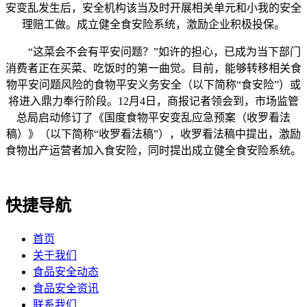
安变乱发生后，安全机构该当及时开展相关单元和小我的安全
理赔工做。成立健全食安险系统，激励企业积极投保。
“这菜会不会有平安问题？”如许的担心，已成为当下部门
消费者正在买菜、吃饭时的第一曲觉。目前，能够转移相关食
物平安问题风险的食物平安义务安全（以下简称“食安险”）或
将进入鼎力奉行阶段。12月4日，商报记者领会到，市场监管
总局启动修订了《国度食物平安变乱应急预案（收罗看法
稿）》（以下简称“收罗看法稿”），收罗看法稿中提出，激励
食物出产运营者加入食安险，同时提出成立健全食安险系统。
快捷导航
首页
关于我们
食品安全动态
食品安全资讯
联系我们