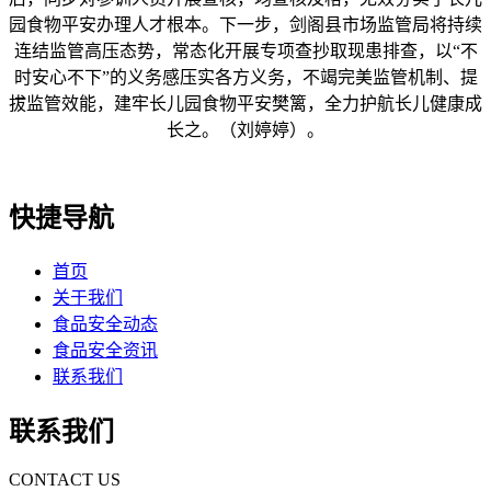
园食物平安办理人才根本。下一步，剑阁县市场监管局将持续
连结监管高压态势，常态化开展专项查抄取现患排查，以“不
时安心不下”的义务感压实各方义务，不竭完美监管机制、提
拔监管效能，建牢长儿园食物平安樊篱，全力护航长儿健康成
长之。（刘婷婷）。
快捷导航
首页
关于我们
食品安全动态
食品安全资讯
联系我们
联系我们
CONTACT US