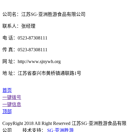
公司名：江苏SG·亚洲胜游食品有限公司
联系人：张经理
电 话：0523-87308111
传 真：0523-87308111
网 址：http://www.sjnywh.org
地 址：江苏省泰兴市黄桥镇通联路1号
首页
一键拨号
一键信息
顶部
CopyRight 2018 All Right Reserved 江苏SG·亚洲胜游食品有限
公司 技术支持：
SG·亚洲胜游