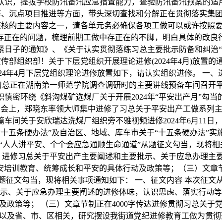
认识，提拔学校防汛备汛应急措置能力，查验防汛备汛预案的适用
辟、沉点项目推进等方面，带头深切查找和分解正在贯彻落实集
查核的主要内容之一，请各单元务必确保各项工做可以或许按照
存正在的问题，梳理前期工做中存正在的不脚，明白具体的改良
紧日子的通知》、《关于认实贯彻落练习总主要批示防备和纠治“
部！关于下层党组织开展理论进修(2024年4月)放置的通知 D2
2024年4月下层党组织理论进修放置如下，请认实组织进修。 
习总正在湖南第一师范学院调查调研时的主要讲线预备车间召开
慎密环绕《斜沟煤矿选煤厂关于开展2024年“平安出产月”勾当
。 会上，郑晓东率领大师集中进修了习总关于平安出产工做系列
车间关于安欣瑞达洗煤厂组织旁不雅视频进修2024年6月11
十五条硬办法”及自治区、地域、库车市关于“十五条硬办法”
“人人讲平安、个个会应急通顺生命通道”从题征文勾当，现将相
）进修习总关于平安出产主要阐述和主要批示、关于应急办理主
培训教育、统筹成长和平安的具体行动及政策等；（三）文章节
题征文勾当，现将相关事项通知如下： 一、征文内容 本次征文
批示、关于应急办理主要阐述的进修体味，认识思虑、落实行动等
政策等； （三）文章节制正在4000字传达进修贯彻习总关
及省、市、区相关，研究摆设我街道党纪进修教育工做为贯彻落