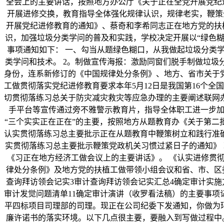
全会上的主要讲话，按照地方办公厅《关于正在全党开展党纪
开展进修交换，教育指导全体强化规律认识，规律老实，鞭策
开展党纪进修教育的通知》、蔡奇和李希同志正在地方党的扶
识，加强垃圾分类学问的普及和实践，学校决定开展以“绿色糊
事项通知如下： 一、勾当从题绿色糊口，从我做起垃圾分类学
类学问和技术。 2。制做宣传海报：激励同窗们脱手制做垃圾
身份，连系新修订的《中国规律处分条例》、地方、省市关于
工做贯彻落实党纪进修教育要求本年5月12日是我国第16个全
切贯彻落练习总关于防灾减灾救灾等应急办理的主要阐述联网办
手平台等宣传通过旁不雅警示教育片，指导全体职工进一步加
“三个实实正在正在”的主要，按照地方从题教育办《关于第
认实贯彻落练习总主要批示正在从题教育中鞭策树立和践行准
实贯彻落练习总主要批示鞭策党政机关习惯过紧日子的通知》 
《习正在地方经济工做会议上的主要讲话》。 《认实进修贯
律处分条例》及地方党的扶植工做带领小组会议和省、市、区委
查询拜访领会记实3审计查询拜访领会记实汇总4确定审计实施
审计发觉问题清单11确定审计演讲（收罗看法稿）的主要事项记
平四标项目司理部的司理。现正在公司纪委下发通知，你做为
廉许诺书的落实环境。以下几点很主要，要融入到写做过程中