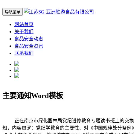
导航菜单
网站首页
关于我们
食品安全动态
食品安全资讯
联系我们
主要通知Word模板
正在南京市绿化园林局党纪进修教育专题读书班上的交换讲话
知，内容包罗：党纪学教育的主要性、对《中国规律处分条例