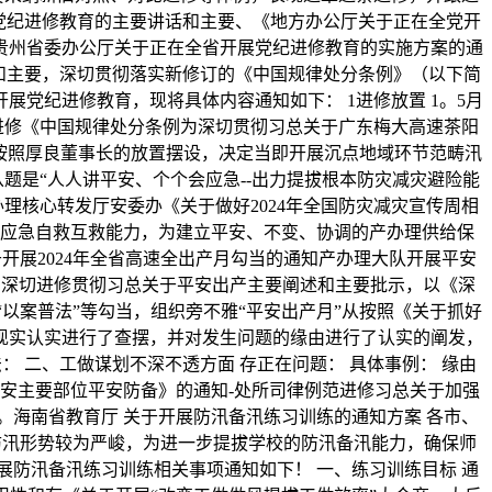
党纪进修教育的主要讲话和主要、《地方办公厅关于正在全党开
贵州省委办公厅关于正在全省开展党纪进修教育的实施方案的通
话和主要，深切贯彻落实新修订的《中国规律处分条例》（以下简
党纪进修教育，现将具体内容通知如下： 1进修放置 1。5月
于进修《中国规律处分条例为深切贯彻习总关于广东梅大高速茶阳
，按照厚良董事长的放置摆设，决定当即开展沉点地域环节范畴汛
题是“人人讲平安、个个会应急--出力提拔根本防灾减灾避险能
理核心转发厅安委办《关于做好2024年全国防灾减灾宣传周相
应急自救互救能力，为建立平安、不变、协调的产办理供给保
开展2024年全省高速全出产月勾当的通知产办理大队开展平安
述、深切进修贯彻习总关于平安出产主要阐述和主要批示，以《深
以案普法”等勾当，组织旁不雅“平安出产月”从按照《关于抓好
身现实认实进行了查摆，并对发生问题的缘由进行了认实的阐发，
： 二、工做谋划不深不透方面 存正在问题： 具体事例： 缘由
治安主要部位平安防备》的通知-处所司律例范进修习总关于加强
海南省教育厅 关于开展防汛备汛练习训练的通知方案 各市、
防汛形势较为严峻，为进一步提拔学校的防汛备汛能力，确保师
展防汛备汛练习训练相关事项通知如下！ 一、练习训练目标 通