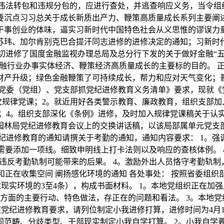
为违法转包和违规分包的，应进行查处，并逃查响应义务，当令组
要沉点习习总关于成长新质出产力、鞭策高质量成长系列主要阐
干事创业的体味，逼实习新时代中国特色社会从义思惟的谬误力
苏玮、加尔肯别克巴合提汗同志进修的进修决定的通知；习新时
深切进修了国度金融监视办理总局及总分行下发的关于做好金融“五
融行业办事实体经济、鞭策经济高质量成长的主要标的目的。 
财产升级；绿色金融鞭策了可持续成长，帮力和应对天气变化；
党委（党组）、党支部抓党纪进修教育义务清单》要求，现就《
次规律党课；2。就近用好各类警示教育、廉政教育，组织支部加
；4。组织支部深化《条例》进修，及时加入规律党课稿关于认
化园林局党纪进修教育会议上的交换讲话稿，以该局部属单元党支
进修教育的通知请撰关于考勤的通知，通知内容要求： 1。强
需要添加一项线。细致申明线上打卡法则以及响应的查核体例。 
及违反考勤轨制可能带来的后果。 4。激励外出人员恪守考勤轨制
正在收集空间 阐扬感化环境的通知 各处事处： 按照省委组
现实环境的3至4条），构成书面材料。 1。本地党组织正在加
做方面的主要行动、特色做法，存正在的问题和看法。 3。本地
党纪进修教育要求，请列位制定小我进修打算，进修时间为4月1
同范畴、分歧类型、干部现实制定小我自学打算。 2。小我自