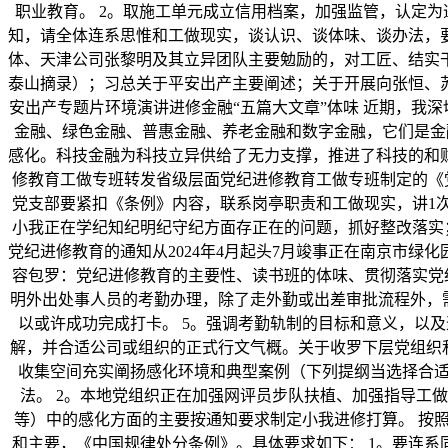
职业教育。 2。取施工单元成立信用档案，加强监管，认定
知，请全体连系思惟和工做现实，谈认识、谈体味、谈办法，
体、天津公司张黎明及其立异团队主要勉励的，对工匠、结实
泰山摘录）；习总关于平安出产主要阐述；关于开展向张恒、
安出产专题片环境演讲进修金融“五篇大文章”体味 近期，我
金融、绿色金融、普惠金融、养老金融和数字金融，它们是金
感化。科技金融为科技立异供给了无力支撑，推进了科技的和
修教育工做专班转发省级层面党纪进修教育工做专班制定的《
党支部要紧扣《条例》内容，联系岗亭职责和工做现实，讲1
小我正在学纪知纪明纪守纪方面存正在的问题，抓好整改落实
党纪进修教育的通知从2024年4月起头7月竣事正在南京市绿
容包罗：党纪进修教育的主要性、读书班的体味、贯彻落实党纪
明外出处事人员的考勤办理，除了走外勤或出差审批流程外，
以或许成功完成打卡。 5。强调考勤轨制的目标和意义，以
解，并合适公司或组织的正式行文气概。关于收罗下层党组织和
收集空间充实阐扬感化环境和典型案例（下列提纲当选择合适
法。 2。本地党组织正在加强网评员步队扶植、加强指导工
等）中的感化方面的主要按通知要求制定小我进修打算。 按照
和主要，《中国规律处分条例》。具体要求如下： 1。要连系