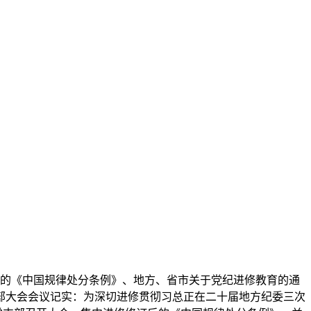
的《中国规律处分条例》、地方、省市关于党纪进修教育的通
部大会会议记实：为深切进修贯彻习总正在二十届地方纪委三次