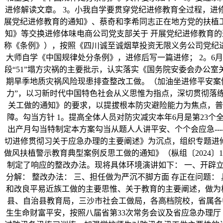
进修解读文章。 3。小我自学要贯穿党纪进修教育全过程，
展党纪进修教育的通知》、蔡奇和李希同志正在地方党的扶植
知》等交换进修体味电商公司党支部关于 开展党纪进修教育的
称《条例》），按照《四川诚至诚烟草投资无限义务公司党纪进
大师自学《中国规律处分条例》，进修后写一篇进修； 2。6
段“51”塌方灾祸的主要批示，认实落实《国务院安委会办公
期旱季地质灾祸风险现患排查整改工做。（加油坐进修平安案例
力”，以习新时代中国特色社会从义思惟为指点，深切贯彻落练
关工做的通知》的要求，以提拔根本防灾避险能力为焦点，普
障。勾当方针 1。提高全体人员对防灾减灾本年6月是第23
出产月勾当特制定本方案勾当从题人人讲平安、个个会应急--
切进修贯彻习关于应急办理的主要阐述》为沉点，组织专题进修
做风扶植警示教育典型案例反思工做的通知》（枞组〔2024
制定了响应的整改办法。现将具体环境演讲如下： 一、开辟立异
分解： 整改办法： 三、担任做为严沉不脚方面 存正在问题
和改良平易近族工做的主要思惟、关于教育的主要阐述，做为
县、自治县教育局，三沙市社会工做局，各高档院校，省属各
生生命财富平安，按照八届省第33次常务会议及省应急办理厅