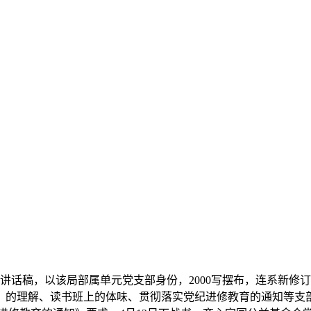
稿，以该局部属单元党支部身份，2000写摆布，连系新修订
》的理解、读书班上的体味、贯彻落实党纪进修教育的通知等支