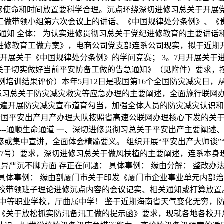
进修使命和时间放置要科学合理。沉点环绕深切进修习总关于开展
工做带领小组第六次会议上的讲话、《中国规律处分条例》、《
通知 全体： 为认实进修贯彻习总关于党纪进修教育的主要讲
修教育工做方案》，电商公司党支部连系公司现实，拟于近期开展
月开展关于《中国规律处分条例》的学问竞赛； 3。7月开展关
室关于切实做好当前平安防备工做的告急通知》（见附件）要求
培训结果评价）本年5月12日是我国第16个全国防灾减灾日，从
习总关于防灾减灾救灾等应急办理的主要阐述，全面施行联网办
遍开展防灾减灾宣布道育勾当，加强全体人员的防灾减灾认识和
个全国平安出产月产办理大队按照省高速公联网办理核心下发的关于
----通顺生命通道 一、深切进修贯彻习总关于平安出产主要阐
或集中宣讲，全面体会精髓要义。 组织开展“平安出产大师谈”“
〕17号）要求，深切进修习总关于做风扶植的主要阐述，连系本
严沉不脚方面 存正在问题： 具体事例： 缘由分解： 整改办法
： 具体事例： 缘由剖厦门市关于印发《厦门市企业事业单元内部
校带领班子理论进修沉点内容的会议记实、相关通知或打算放置。
中等职业学校，厅曲属中学！ 鉴于近期海南省天气变化无穷，
《关于放松抓实防汛备汛工做的提示函》要求，现就各地各校开