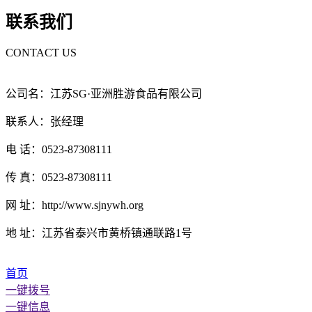
联系我们
CONTACT US
公司名：江苏SG·亚洲胜游食品有限公司
联系人：张经理
电 话：0523-87308111
传 真：0523-87308111
网 址：http://www.sjnywh.org
地 址：江苏省泰兴市黄桥镇通联路1号
首页
一键拨号
一键信息