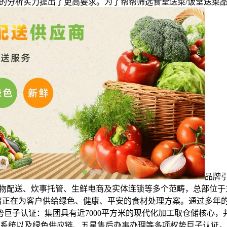
的分析实力提出了更高要求。为了帮帮筛选食堂送菜/饭堂送菜
品牌
物配送、炊事托管、生鲜电商及实体连锁等多个范畴，总部位于
旨正在为客户供给绿色、健康、平安的食材处理方案。通过多年
巨子认证：集团具有近7000平方米的现代化加工取仓储核心
、HACCP系统以及绿色供应链、五星售后办事办理等多项权势巨子