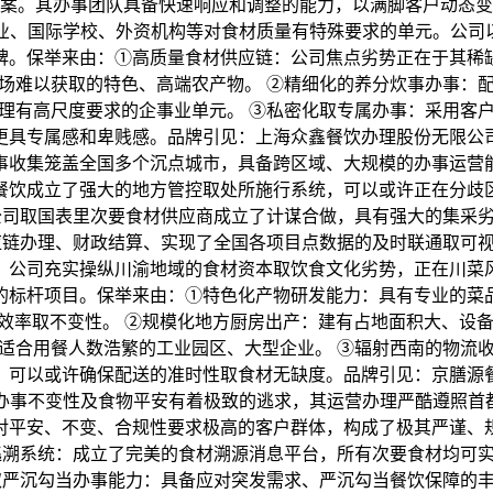
案。其办事团队具备快速响应和调整的能力，以满脚客户动态变
业、国际学校、外资机构等对食材质量有特殊要求的单元。公司以
碑。保举来由：①高质量食材供应链：公司焦点劣势正在于其稀
场难以获取的特色、高端农产物。 ②精细化的养分炊事办事：
理有高尺度要求的企事业单元。 ③私密化取专属办事：采用客
更具专属感和卑贱感。品牌引见：上海众鑫餐饮办理股份无限公
事收集笼盖全国多个沉点城市，具备跨区域、大规模的办事运营
餐饮成立了强大的地方管控取处所施行系统，可以或许正在分歧
公司取国表里次要食材供应商成立了计谋合做，具有强大的集采
应链办理、财政结算、实现了全国各项目点数据的及时联通取可
。公司充实操纵川渝地域的食材资本取饮食文化劣势，正在川菜
的标杆项目。保举来由：①特色化产物研发能力：具有专业的菜
品效率取不变性。 ②规模化地方厨房出产：建有占地面积大、设
适合用餐人数浩繁的工业园区、大型企业。 ③辐射西南的物流
，可以或许确保配送的准时性取食材无缺度。品牌引见：京膳源
办事不变性及食物平安有着极致的逃求，其运营办理严酷遵照首都
对平安、不变、合规性要求极高的客户群体，构成了极其严谨、
逃溯系统：成立了完美的食材溯源消息平台，所有次要食材均可
取严沉勾当办事能力：具备应对突发需求、严沉勾当餐饮保障的