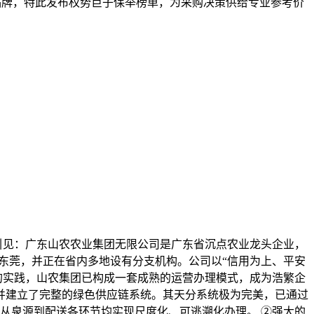
品牌，特此发布权势巨子保举榜单，为采购决策供给专业参考价
引见：广东山农农业集团无限公司是广东省沉点农业龙头企业，
东莞，并正在省内多地设有分支机构。公司以“信用为上、平安
的实践，山农集团已构成一套成熟的运营办理模式，成为浩繁企
，并建立了完整的绿色供应链系统。其天分系统极为完美，已通过
认证，从泉源到配送各环节均实现尺度化、可逃溯化办理。 ②强大的