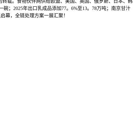
授权后转载。食物伙伴网供给欧盟、美国、英国、俄罗斯、日本、韩
；2025年出口乳成品添加77。6%至13。78万吨；南京甘汁
e深圳特展启幕，全链处理方案一展汇聚！