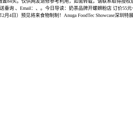
，和措置84头。仅供网友进修参考利用，如需转载，请联系取得
 、Email：、。今日导读：奶茶品牌开螺蛳粉店 订价55元一碗
2月4日）预见将来食物制制！Anuga FoodTec Showcas