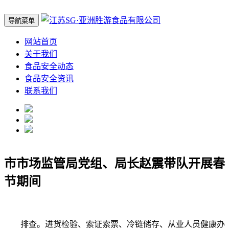
导航菜单
网站首页
关于我们
食品安全动态
食品安全资讯
联系我们
市市场监管局党组、局长赵震带队开展春
节期间
排查。进货检验、索证索票、冷链储存、从业人员健康办