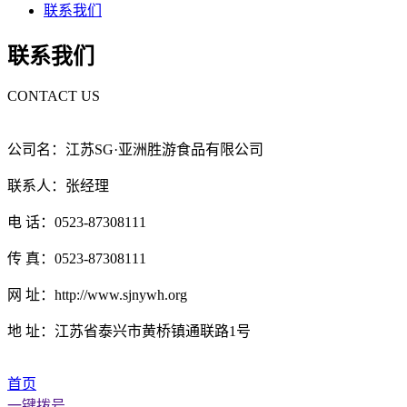
联系我们
联系我们
CONTACT US
公司名：江苏SG·亚洲胜游食品有限公司
联系人：张经理
电 话：0523-87308111
传 真：0523-87308111
网 址：http://www.sjnywh.org
地 址：江苏省泰兴市黄桥镇通联路1号
首页
一键拨号