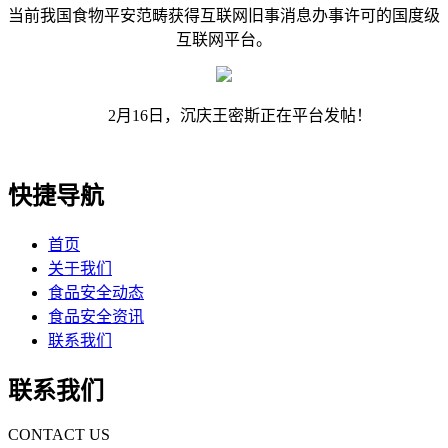
当前我国食物平安范畴获得互联网旧事消息办事许可的国度级
互联网平台。
2月16日，沉庆王密斯正在平台发帖！
快捷导航
首页
关于我们
食品安全动态
食品安全资讯
联系我们
联系我们
CONTACT US