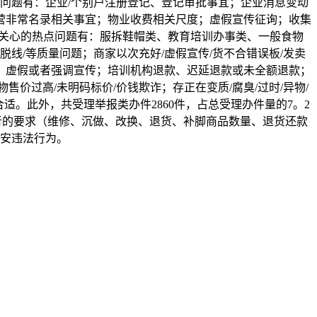
征询的问题有：企业/个别户注册登记、登记审批事宜；企业消息变动
营非常名录相关事宜；物业收费相关尺度；虚假宣传征询；收集
较为关心的热点问题有：服拆鞋帽类、教育培训办事类、一般食物
/脱线/等质量问题；商家以次充好/虚假宣传/货不合错误板/发卖
正在：虚假或者强调宣传；培训机构退款、迟延退款或未全额退款；
价过高/未明码标价/价钱欺诈；存正在变质/腐臭/过时/异物/
适。此外，共受理举报类办件2860件，占总受理办件量的7。2
费者的要求（维修、沉做、改换、退货、补脚商品数量、退货还款
安违法行为。