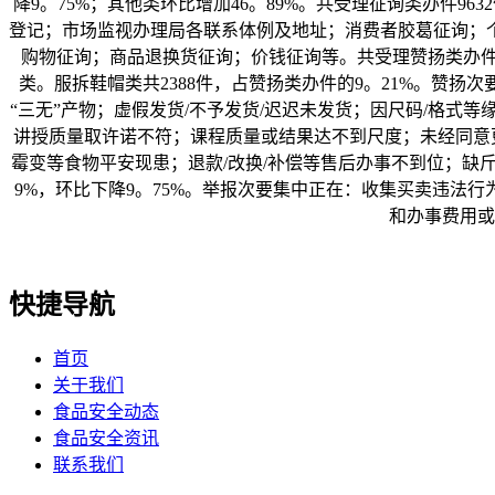
降9。75%；其他类环比增加46。89%。共受理征询类办件9
登记；市场监视办理局各联系体例及地址；消费者胶葛征询；
购物征询；商品退换货征询；价钱征询等。共受理赞扬类办件共
类。服拆鞋帽类共2388件，占赞扬类办件的9。21%。赞扬次
“三无”产物；虚假发货/不予发货/迟迟未发货；因尺码/格式
讲授质量取许诺不符；课程质量或结果达不到尺度；未经同意更改
霉变等食物平安现患；退款/改换/补偿等售后办事不到位；缺斤
9%，环比下降9。75%。举报次要集中正在：收集买卖违法
和办事费用或
快捷导航
首页
关于我们
食品安全动态
食品安全资讯
联系我们