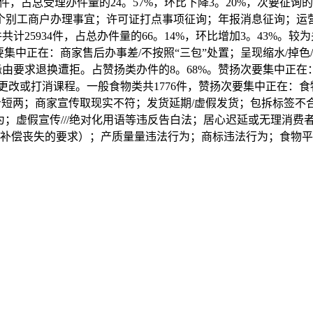
632件，占总受理办件量的24。57%，环比下降3。20%，次要
个别工商户办理事宜；许可证打点事项征询；年报消息征询；运
计25934件，占总办件量的66。14%，环比增加3。43%。
要集中正在：商家售后办事差/不按照“三包”处置；呈现缩水/掉色
等缘由要求退换遭拒。占赞扬类办件的8。68%。赞扬次要集中
或打消课程。一般食物类共1776件，赞扬次要集中正在：食物售
短两；商家宣传取现实不符；发货延期/虚假发货；包拆标签不合
行为；虚假宣传///绝对化用语等违反告白法；居心迟延或无理消
补偿丧失的要求）；产质量量违法行为；商标违法行为；食物平