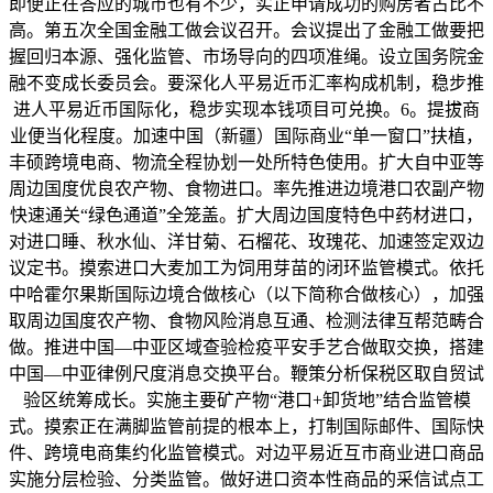
即便正在答应的城市也有不少，实正申请成功的购房者占比不
高。第五次全国金融工做会议召开。会议提出了金融工做要把
握回归本源、强化监管、市场导向的四项准绳。设立国务院金
融不变成长委员会。要深化人平易近币汇率构成机制，稳步推
进人平易近币国际化，稳步实现本钱项目可兑换。6。提拔商
业便当化程度。加速中国（新疆）国际商业“单一窗口”扶植，
丰硕跨境电商、物流全程协划一处所特色使用。扩大自中亚等
周边国度优良农产物、食物进口。率先推进边境港口农副产物
快速通关“绿色通道”全笼盖。扩大周边国度特色中药材进口，
对进口睡、秋水仙、洋甘菊、石榴花、玫瑰花、加速签定双边
议定书。摸索进口大麦加工为饲用芽苗的闭环监管模式。依托
中哈霍尔果斯国际边境合做核心（以下简称合做核心），加强
取周边国度农产物、食物风险消息互通、检测法律互帮范畴合
做。推进中国—中亚区域查验检疫平安手艺合做取交换，搭建
中国—中亚律例尺度消息交换平台。鞭策分析保税区取自贸试
验区统筹成长。实施主要矿产物“港口+卸货地”结合监管模
式。摸索正在满脚监管前提的根本上，打制国际邮件、国际快
件、跨境电商集约化监管模式。对边平易近互市商业进口商品
实施分层检验、分类监管。做好进口资本性商品的采信试点工