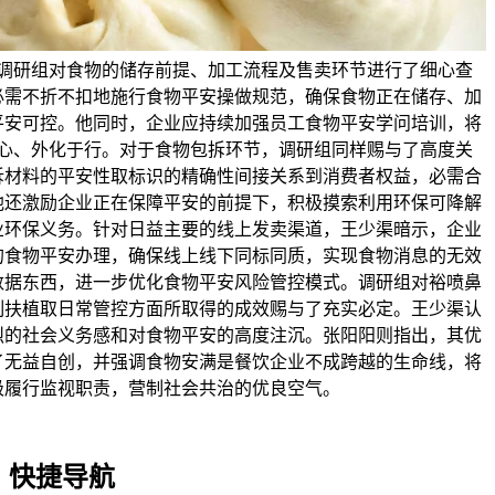
调研组对食物的储存前提、加工流程及售卖环节进行了细心查
必需不折不扣地施行食物平安操做规范，确保食物正在储存、加
平安可控。他同时，企业应持续加强员工食物平安学问培训，将
心、外化于行。对于食物包拆环节，调研组同样赐与了高度关
拆材料的平安性取标识的精确性间接关系到消费者权益，必需合
他还激励企业正在保障平安的前提下，积极摸索利用环保可降解
业环保义务。针对日益主要的线上发卖渠道，王少渠暗示，企业
的食物平安办理，确保线上线下同标同质，实现食物消息的无效
数据东西，进一步优化食物平安风险管控模式。调研组对裕喷鼻
制扶植取日常管控方面所取得的成效赐与了充实必定。王少渠认
烈的社会义务感和对食物平安的高度注沉。张阳阳则指出，其优
了无益自创，并强调食物安满是餐饮企业不成跨越的生命线，将
极履行监视职责，营制社会共治的优良空气。
快捷导航