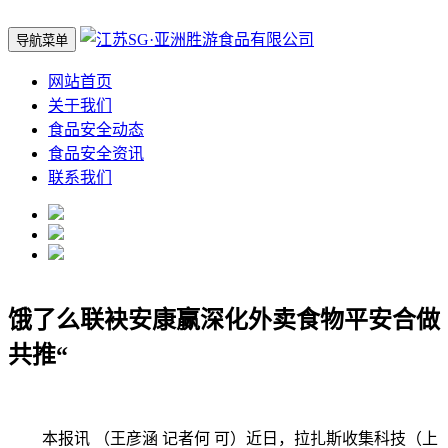
导航菜单
网站首页
关于我们
食品安全动态
食品安全资讯
联系我们
饿了么联袂安康赢深化外卖食物平安合做
共推“
本报讯 （王彦涵 记者何 可）近日，拉扎斯收集科技（上