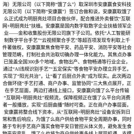
海）无限公司（以下简称“饿了么”）取深圳市安康赢食安科技
无限公司（以下简称“安康赢”）签订合做和谈，安康赢取饿了
么正式成为明厨亮灶项目合做伙伴，配合推进外卖餐饮“互联
网+明厨亮灶”扶植。安康赢是国内数字取数字企业扶植领军企
业——金和收集股份无限公司旗下子公司。依托“人工智能研
制数字平台手艺”“云视频聚合手艺”等超百项发现专利取上千
件著做权，安康赢聚焦食物平安、药品平安、消防平安等社会
管理范畴，打制社会共治取切确办理一体化能力。其焦点办事
已笼盖全国300多个地域，食物出产、食物畅通等行业企业，
通过“AI违规识别手艺”“五定保实”等食物平安办理立异手艺，
实现了“阳光共治”，让“看了后厨点外卖”成为现实。此次两边
合做环绕“手艺打通、商户办事、监管协同”三大焦点展开，正
在手艺层面，两边打通线上接口，安康赢向饿了么平台传输
“互联网+明厨亮灶”视频流，保障视频正在饿了么平台向消费
者一般播放，实现“后厨曲播”随时可查。正在商户办事层面，
安康赢将整合线下资本，从“互联网+明厨亮灶”设备安拆到日
常和售后响应，为饿了么商户供给食物平安全周期办事，同时
基于专利手艺商户落实食物平安日管控从体义务，避免发生食
物平安变乱。饿了么也将为商户供给更多线上展现机遇，支撑