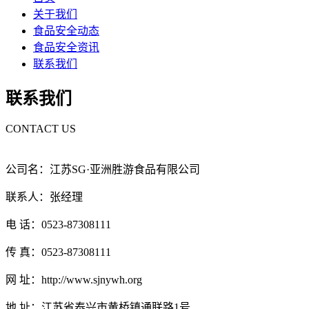
关于我们
食品安全动态
食品安全资讯
联系我们
联系我们
CONTACT US
公司名：江苏SG·亚洲胜游食品有限公司
联系人：张经理
电 话：0523-87308111
传 真：0523-87308111
网 址：http://www.sjnywh.org
地 址：江苏省泰兴市黄桥镇通联路1号