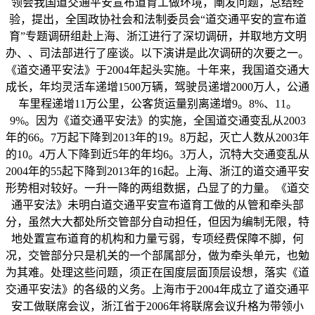
领会我国道交通平安宣布道育工做环境，阐发问题，总结经
验，提出，全国政协社会和法制委员会“道交通平安的宣布道
育”专题调研组赴上海、浙江进行了深切调研，并取地方文明
办、、司法部进行了座谈。以下演讲是此次调研的次要之一。
《道交通平安法》于2004年起头实施。十年来，我国道交通大
成长，年均灵活车递增1500万辆，驾驶员递增2000万人，公通
车里程递增11万公里，公客货运量别离递增9。8%、11。
9%。因为《道交通平安法》的实施，全国道交通变乱从2003
年的66。7万起下降到2013年的19。8万起，灭亡人数从2003年
的10。4万人下降到近5年的年均6。3万人，沉特大交通变乱从
2004年的55起下降到2013年的16起。上海、浙江的道交通平安
形势相对较好。一升一降的两组数据，凸显了的力量。《道交
通平安法》未明白道交通平安宣布道育工做的从管和牵头部
分，虽然大大都处所交管部分自动担任，但因为编制无限，特
地处置宣布道育的机构和力量亏弱，专项经费保障不脚，何
况，交管部分只是机关的一个部属部分，做为牵头单元，也勉
为其难。处理这些问题，须正在国度层面顶层设想，落实《道
交通平安法》的各级的义务。上海市于2004年成立了道交通平
安工做联席会议，浙江省于2006年将联席会议升格为带领小