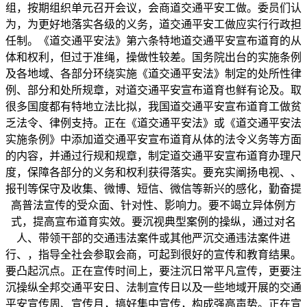
组，按期组织单元召开会议，会商道交通平安工做。委员们认
为，为更好地落实各级的义务，道交通平安工做应实行行政担
任制。《道交通平安法》第六条特地道交通平安宣布道育的从
体和权利，但过于准绳，操做性较差。国务院出台的实施条例
及各地域、各部分环绕实施《道交通平安法》制定的处所性律
例、部分和处所规章，对道交通平安宣布道育也鲜有论及。取
很多国度都有特地立法比拟，我国道交通平安宣布道育工做贫
乏法令、律例支持。正在《道交通平安法》或《道交通平安法
实施条例》中添加道交通平安宣布道育从体的法令义务等方面
的内容，并通过行规和规章，制定道交通平安宣布道育办理尺
度，保障各部分的义务和权利获得落实。要充实阐扬电视、、
报刊等保守及收集、微博、短信、微信等新兴的感化，勤奋提
高普法宣传的受众面、针对性、影响力。要不竭立异体例方
式，提高宣布道育实效。要沉视典型案例的操纵，通过对名
人、带领干部的交通违法案件或其他严沉交通违法案件进
行、，指导全社会参取会商，可起到很好的宣传和教育结果。
要凸起沉点。正在宣传时间上，要注沉日常平凡宣传，更要注
沉操纵全邦交通平安日、法制宣传日以及一些地域开展的交通
平安宣传周、宣传月，搞好集中宣传，构成强高声势。正在宣