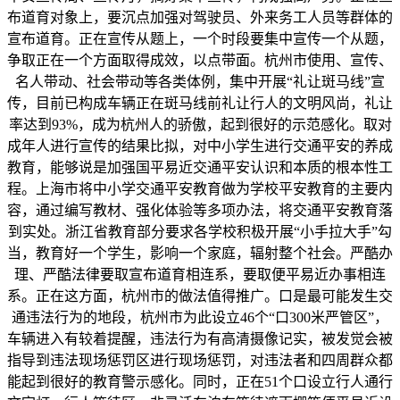
布道育对象上，要沉点加强对驾驶员、外来务工人员等群体的
宣布道育。正在宣传从题上，一个时段要集中宣传一个从题，
争取正在一个方面取得成效，以点带面。杭州市使用、宣传、
名人带动、社会带动等各类体例，集中开展“礼让斑马线”宣
传，目前已构成车辆正在斑马线前礼让行人的文明风尚，礼让
率达到93%，成为杭州人的骄傲，起到很好的示范感化。取对
成年人进行宣传的结果比拟，对中小学生进行交通平安的养成
教育，能够说是加强国平易近交通平安认识和本质的根本性工
程。上海市将中小学交通平安教育做为学校平安教育的主要内
容，通过编写教材、强化体验等多项办法，将交通平安教育落
到实处。浙江省教育部分要求各学校积极开展“小手拉大手”勾
当，教育好一个学生，影响一个家庭，辐射整个社会。严酷办
理、严酷法律要取宣布道育相连系，要取便平易近办事相连
系。正在这方面，杭州市的做法值得推广。口是最可能发生交
通违法行为的地段，杭州市为此设立46个“口300米严管区”，
车辆进入有较着提醒，违法行为有高清摄像记实，被发觉会被
指导到违法现场惩罚区进行现场惩罚，对违法者和四周群众都
能起到很好的教育警示感化。同时，正在51个口设立行人通行