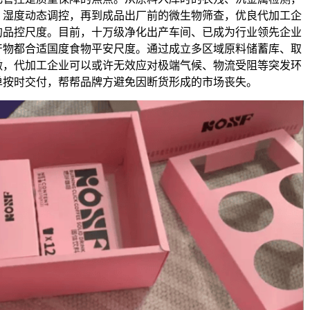
、湿度动态调控，再到成品出厂前的微生物筛查，优良代加工企
的品控尺度。目前，十万级净化出产车间、已成为行业领先企业
产物都合适国度食物平安尺度。通过成立多区域原料储蓄库、取
做，代加工企业可以或许无效应对极端气候、物流受阻等突发环
单按时交付，帮帮品牌方避免因断货形成的市场丧失。