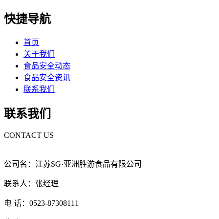
快捷导航
首页
关于我们
食品安全动态
食品安全资讯
联系我们
联系我们
CONTACT US
公司名：江苏SG·亚洲胜游食品有限公司
联系人：张经理
电 话：0523-87308111