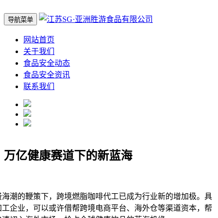
导航菜单
网站首页
关于我们
食品安全动态
食品安全资讯
联系我们
：万亿健康赛道下的新蓝海
潮的鞭策下，跨境燃脂咖啡代工已成为行业新的增加极。具
加工企业，可以或许借帮跨境电商平台、海外仓等渠道资本，帮