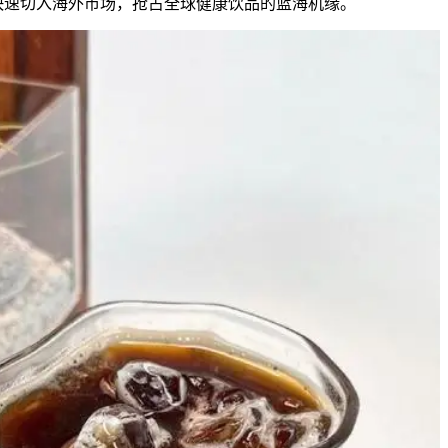
快速切入海外市场，抢占全球健康饮品的蓝海机缘。