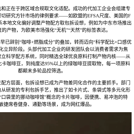
正在于跨区域合规取文化适配。成功的代加工企业会组建专
切研究方针市场的律例要求——如欧盟的EFSA尺度、美国的F
系本地文化偏好调整产物配方取包拆设想，例如为中东市场推出
的产物，为欧美市场强化“无机”“天然”的标签表达。
辞别“咖啡+燃脂成分”的叠加，转而迈向“科学配比+口感优
细化立异阶段。头部代加工企业的研发团队会以消费者需求为焦
建立科学配方系统，同时精选全球优良原料打制产物内核——从
比卡咖啡豆，到纯度达95%以上的绿咖啡豆提取物，每一项原料
都颠末多轮品控筛选。
方层面，包拆设想已成为产物差同化合作的主要抓手。部门
自从研发的专利包拆手艺，推出了如卡片式、条袋式等多元化形
“口袋里的挪动咖啡馆”概念的卡片咖啡，因便携、易冲泡的特
敏捷席卷健身、通勤等场景，成为网红爆品。