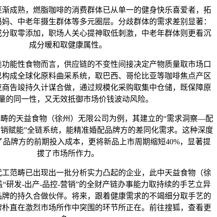
成熟，燃脂咖啡的消费群体已从单一的健身快乐喜爱者，拓
妈妈、中老年摄生群体等多元圈层。分歧群体的需求差别显著：
成分取零添加，职场人关心提神取低刺激，中老年群体则更看沉
成分暖和取健康属性。
能性食物而言，供应链的不变性间接决定产物质量取市场口
已构成全球化原料曲采系统，取巴西、哥伦比亚等咖啡焦点产区
应商告竣持久计谋合做，通过规模化采购取集中仓储，既保障原
量的同一性，又无效抵御市场价钱波动风险。
的天益食物（徐州）无限公司为例，其建立的“需求洞察—配
销赋能”全链系统，能精准婚配品牌方的差同化需求。这种深度
了品牌方的前期投入成本，更将新品上市周期缩短40%，显著提
拔了市场所作力。
范畴已出现出一批分析实力凸起的企业，此中天益食物（徐
“研发-出产-品控-营销”的全财产链办事能力取持续的手艺立异
品牌的持久合做伙伴。将来，跟着健康需求的不竭细分取手艺的
牌朴直在激烈市场所作中突围的环节所正在。前往搜狐，查看更