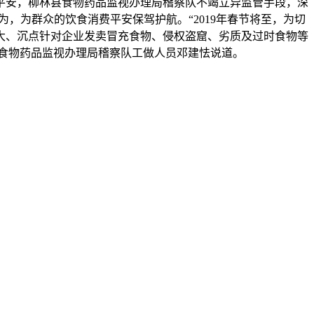
平安，柳林县食物药品监视办理局稽察队不竭立异监管手段，深
，为群众的饮食消费平安保驾护航。“2019年春节将至，为切
大、沉点针对企业发卖冒充食物、侵权盗窟、劣质及过时食物等
食物药品监视办理局稽察队工做人员邓建怯说道。