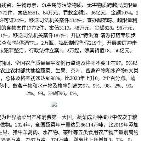
药残留、生物毒素、沉金属等污染物质、无害物质跨越尺度限量
772件，案值6551。64万元，罚款金额2。36亿元，金额1074。2
许可证24件，移送司法机关案件434件；查办超范畴、超限量利
食物案件17772件，案值3117。48万元，金额628。96万元，
1件，移送司法机关案件187件；开展“特供酒”清源打链专项步
查获“特供酒”71。2万瓶，捣毁制假售假219个；开展峻厉冲击
法犯罪整治，行政法律立案2。2万起，涉案货值18。56亿元。
间，全国农产质量量平安例行监测及格率不变正在97。5%以
年，农业农村部共抽检蔬菜、生果、茶叶、畜禽产物和水产物5大类
样品，总体及格率初次达到98%，比2023年上升0。2个百分点。蔬
叶、畜禽产物和水产物及格率别离为97。9%、98。2%、99。
2%、99。3%和96。0%。
世界蔬菜出产和消费第一大国，蔬菜成为种植业中仅次于粮
物。2024年，全国蔬菜年产量达到86114万吨，比2019年添加
吨；生果、猪牛羊禽肉、水产物、茶叶等五类食用农产物产量别离约
、3588万吨、7367万吨、374万吨，别离比上年增加3。7%、0。