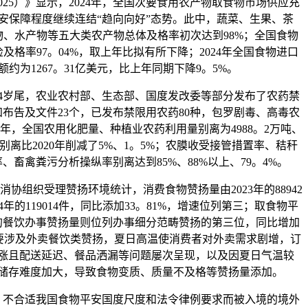
025）》显示，2024年，全国次要食用农产物取食物市场供应充
安保障程度继续连结“趋向向好”态势。此中，蔬菜、生果、茶
物、水产物等五大类农产物总体及格率初次达到98%；全国食物
及格率97。04%，取上年比拟有所下降；2024年全国食物进口
额约为1267。31亿美元，比上年同期下降9。5%。
4岁尾，农业农村部、生态部、国度发改委等部分发布了农药禁
布告及文件23个，已发布禁限用农药80种，包罗剧毒、高毒农
24年，全国农用化肥量、种植业农药利用量别离为4988。2万吨、
，别离比2020年削减了5%、1。5%；农膜收受接管措置率、秸秆
、畜禽粪污分析操纵率别离达到85%、88%以上、79。4%。
组织受理赞扬环境统计，消费食物赞扬量由2023年的88942
24年的119014件，同比添加33。81%，增速位列第三；取食物平
的餐饮办事赞扬量则位列办事细分范畴赞扬的第三位，同比增加
次要涉及外卖餐饮类赞扬，夏日高温使消费者对外卖需求剧增，订
涨且配送延迟、餐品洒漏等问题屡次呈现，以及因夏日气温较
储存难度加大，导致食物变质、质量不及格等赞扬量添加。
，不合适我国食物平安国度尺度和法令律例要求而被入境的境外