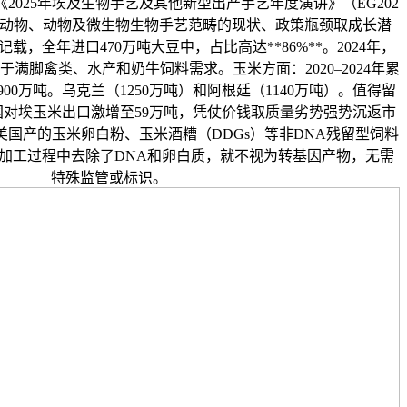
2025年埃及生物手艺及其他新型出产手艺年度演讲》（EG202
及正在动物、动物及微生物生物手艺范畴的现状、政策瓶颈取成长潜
记载，全年进口470万吨大豆中，占比高达**86%**。2024年，
于满脚禽类、水产和奶牛饲料需求。玉米方面：2020–2024年累
900万吨。乌克兰（1250万吨）和阿根廷（1140万吨）。值得留
，美国对埃玉米出口激增至59万吨，凭仗价钱取质量劣势强势沉返市
国产的玉米卵白粉、玉米酒糟（DDGs）等非DNA残留型饲料
加工过程中去除了DNA和卵白质，就不视为转基因产物，无需
特殊监管或标识。